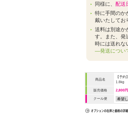
同様に、
配送
特に手間のか
戴いたしてお
送料は別途か
す。また、発
時には送れな
―発送につい
【予約
商品名
1.8kg
販売価格
2,800
クール便