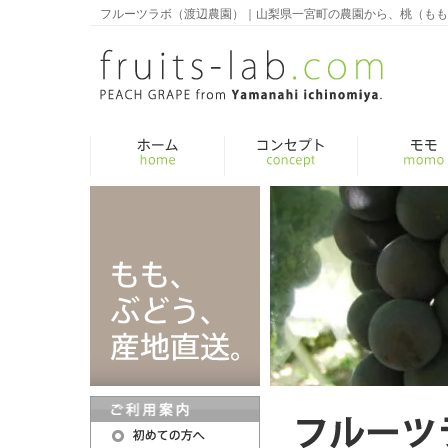
フルーツラボ（渡辺農園）｜山梨県一宮町の農園から、桃（もも